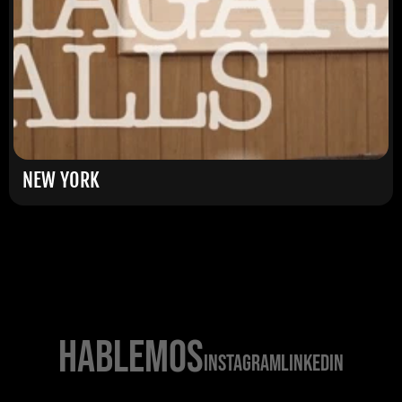
NEW YORK
NEW YORK
SASIE SEALY
HABLEMOS
INSTAGRAM
LINKEDIN